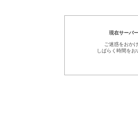
現在サーバ
ご迷惑をおか
しばらく時間をお