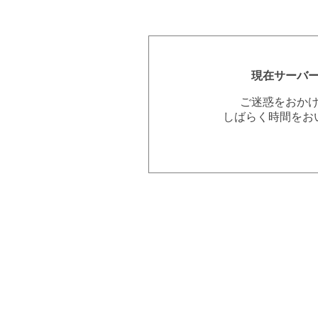
現在サーバ
ご迷惑をおか
しばらく時間をお