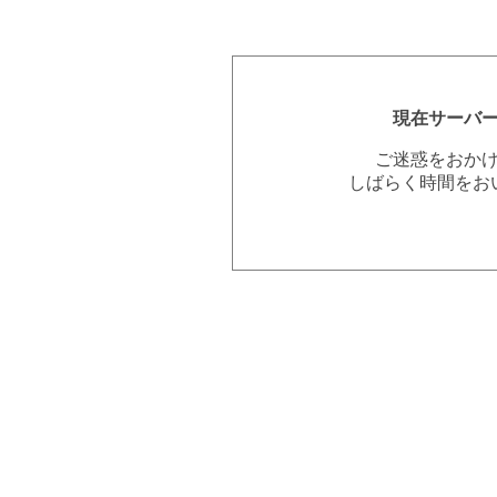
現在サーバ
ご迷惑をおか
しばらく時間をお