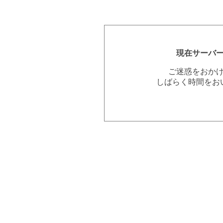
現在サーバ
ご迷惑をおか
しばらく時間をお