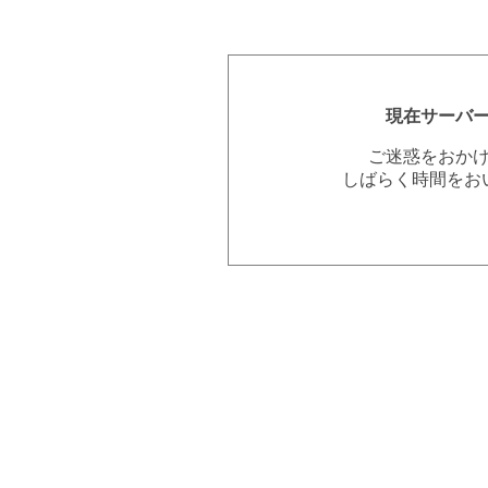
現在サーバ
ご迷惑をおか
しばらく時間をお