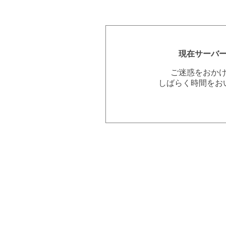
現在サーバ
ご迷惑をおか
しばらく時間をお