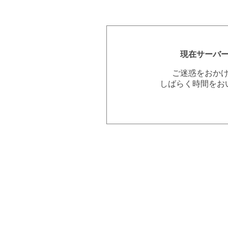
現在サーバ
ご迷惑をおか
しばらく時間をお