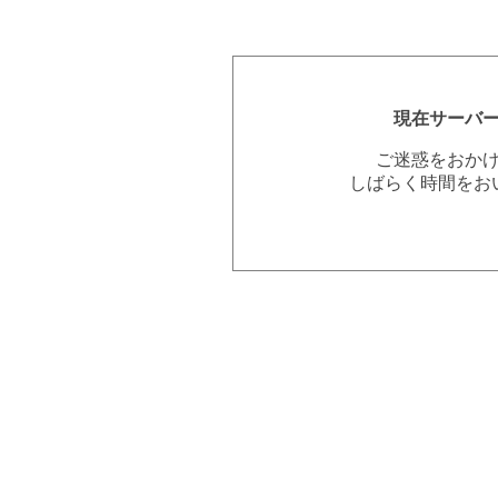
現在サーバ
ご迷惑をおか
しばらく時間をお