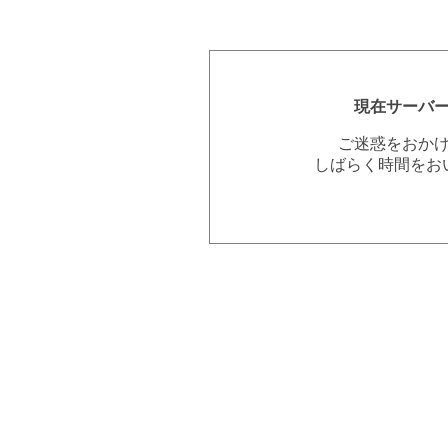
現在サーバ
ご迷惑をおか
しばらく時間をお