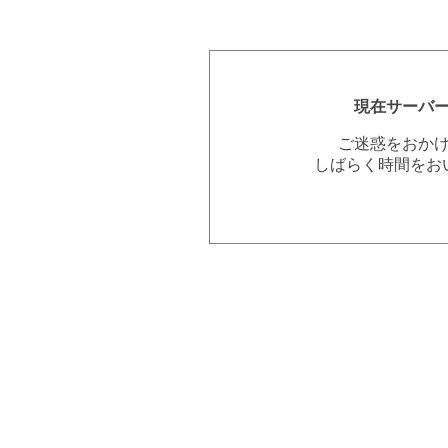
現在サーバ
ご迷惑をおか
しばらく時間をお