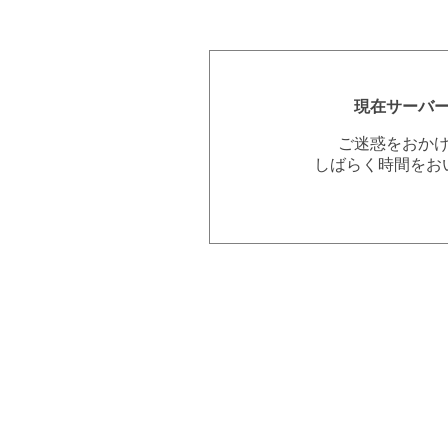
現在サーバ
ご迷惑をおか
しばらく時間をお