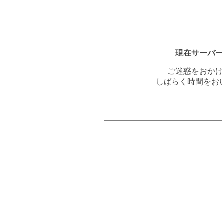
現在サーバ
ご迷惑をおか
しばらく時間をお