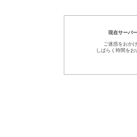
現在サーバ
ご迷惑をおか
しばらく時間をお