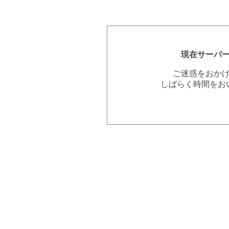
現在サーバ
ご迷惑をおか
しばらく時間をお