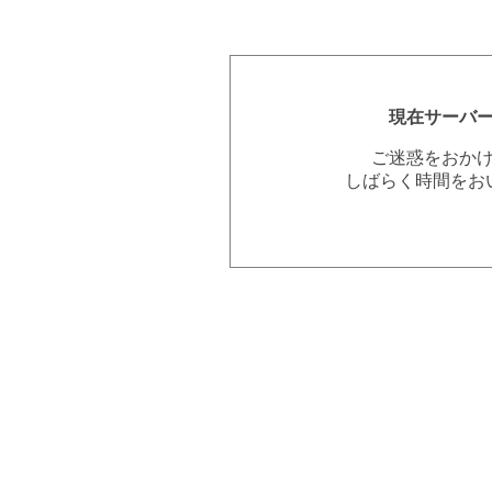
現在サーバ
ご迷惑をおか
しばらく時間をお