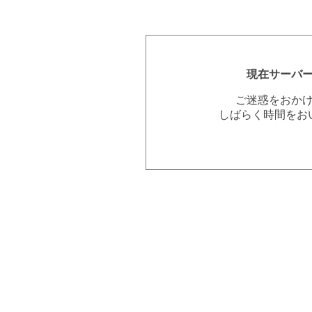
現在サーバ
ご迷惑をおか
しばらく時間をお