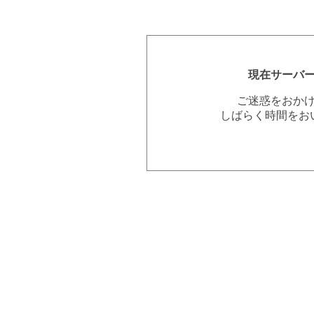
現在サーバ
ご迷惑をおか
しばらく時間をお