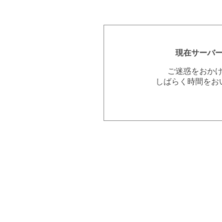
現在サーバ
ご迷惑をおか
しばらく時間をお