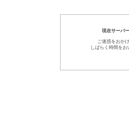
現在サーバ
ご迷惑をおか
しばらく時間をお