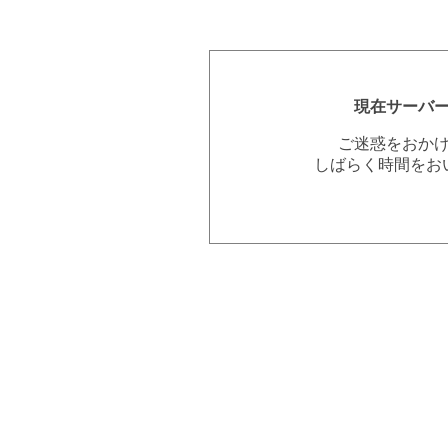
現在サーバ
ご迷惑をおか
しばらく時間をお