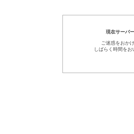
現在サーバ
ご迷惑をおか
しばらく時間をお