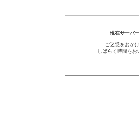
現在サーバ
ご迷惑をおか
しばらく時間をお