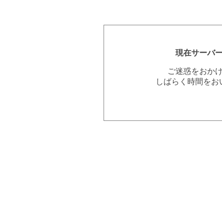
現在サーバ
ご迷惑をおか
しばらく時間をお