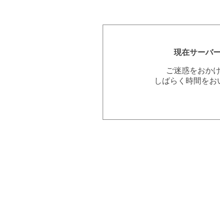
現在サーバ
ご迷惑をおか
しばらく時間をお