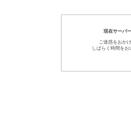
現在サーバ
ご迷惑をおか
しばらく時間をお