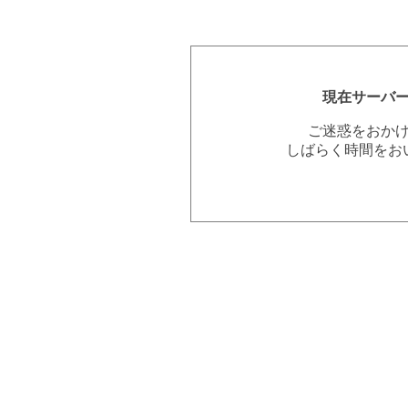
現在サーバ
ご迷惑をおか
しばらく時間をお