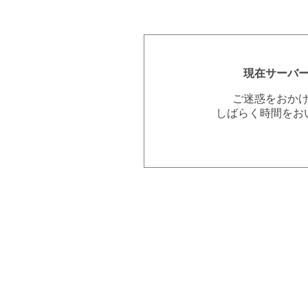
現在サーバ
ご迷惑をおか
しばらく時間をお