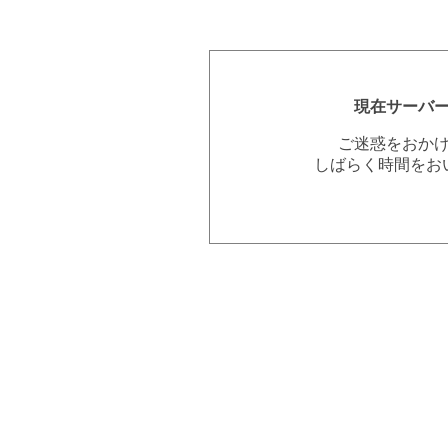
現在サーバ
ご迷惑をおか
しばらく時間をお