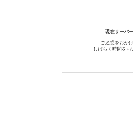
現在サーバ
ご迷惑をおか
しばらく時間をお