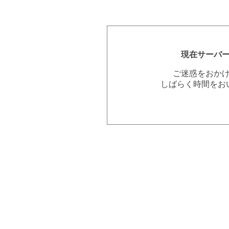
現在サーバ
ご迷惑をおか
しばらく時間をお