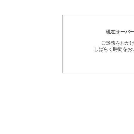
現在サーバ
ご迷惑をおか
しばらく時間をお