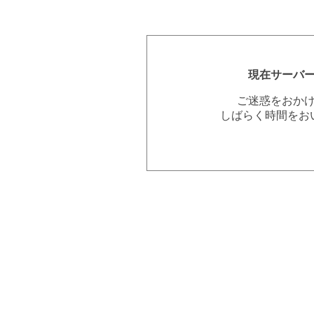
現在サーバ
ご迷惑をおか
しばらく時間をお