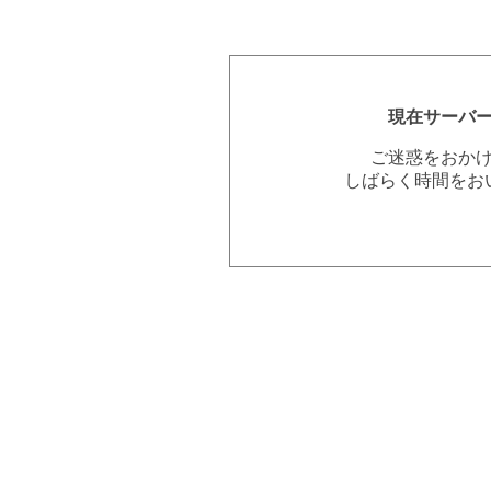
現在サーバ
ご迷惑をおか
しばらく時間をお