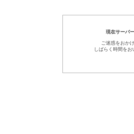
現在サーバ
ご迷惑をおか
しばらく時間をお