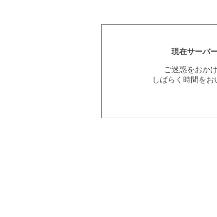
現在サーバ
ご迷惑をおか
しばらく時間をお