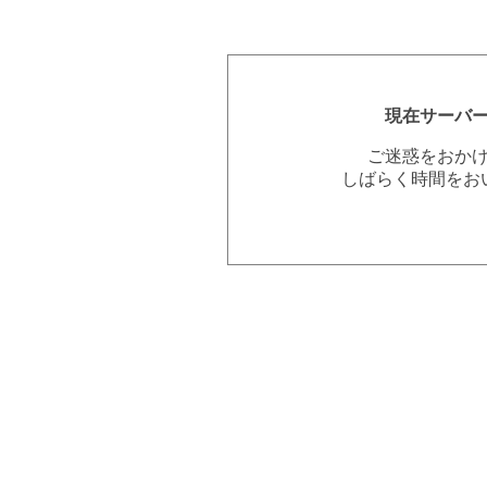
現在サーバ
ご迷惑をおか
しばらく時間をお