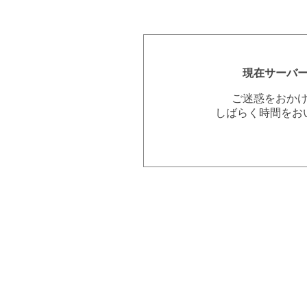
現在サーバ
ご迷惑をおか
しばらく時間をお