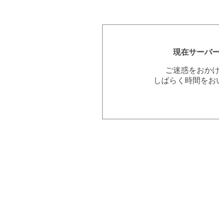
現在サーバ
ご迷惑をおか
しばらく時間をお