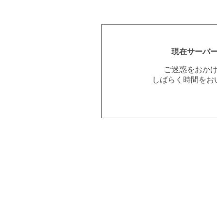
現在サーバ
ご迷惑をおか
しばらく時間をお