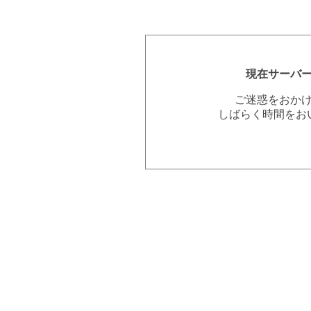
現在サーバ
ご迷惑をおか
しばらく時間をお