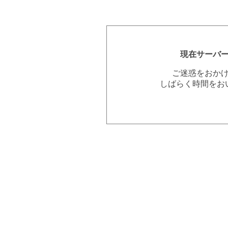
現在サーバ
ご迷惑をおか
しばらく時間をお