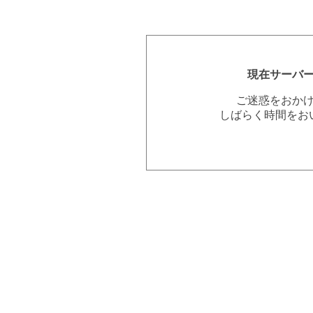
現在サーバ
ご迷惑をおか
しばらく時間をお