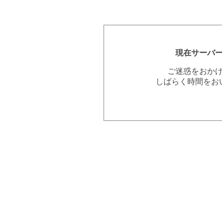
現在サーバ
ご迷惑をおか
しばらく時間をお