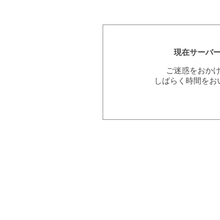
現在サーバ
ご迷惑をおか
しばらく時間をお