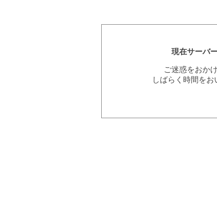
現在サーバ
ご迷惑をおか
しばらく時間をお