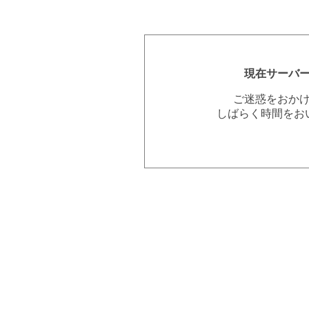
現在サーバ
ご迷惑をおか
しばらく時間をお