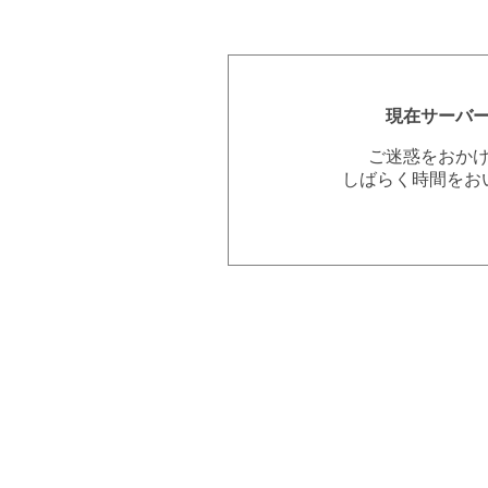
現在サーバ
ご迷惑をおか
しばらく時間をお