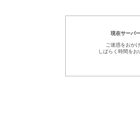
現在サーバ
ご迷惑をおか
しばらく時間をお