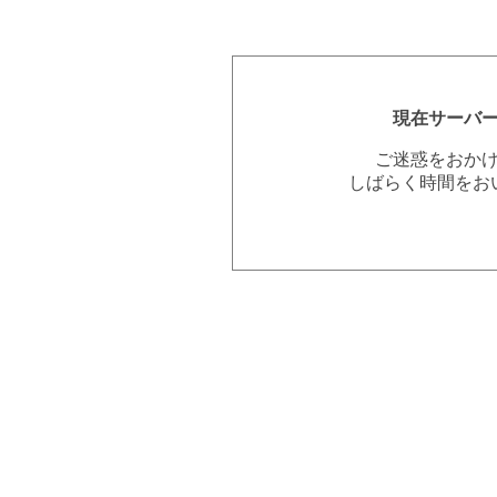
現在サーバ
ご迷惑をおか
しばらく時間をお