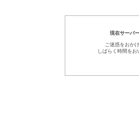
現在サーバ
ご迷惑をおか
しばらく時間をお